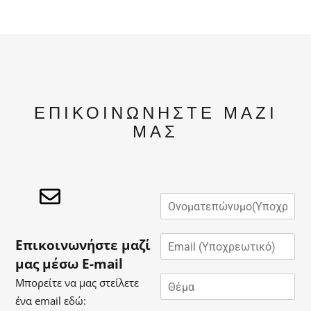
ΕΠΙΚΟΙΝΩΝΗΣΤΕ ΜΑΖΙ
ΜΑΣ
Ό
ν
ο
E
μ
Επικοινωνήστε μαζί
m
α
μας μέσω E-mail
a
*
Θ
i
Μπορείτε να μας στείλετε
έ
l
ένα email εδώ:
μ
*