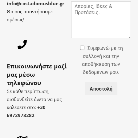
info@costadomusblue.gr
Μ
α
ή
Θα σας απαντήσουμε
ν
αμέσως!
υ
μ
α
*
Συμφωνώ με τη
συλλογή και την
αποθήκευση των
Επικοινωνήστε μαζί
δεδομένων μου.
μας μέσω
τηλεφώνου
Αποστολή
Σε κάθε περίπτωση,
αισθανθείτε άνετα να μας
καλέσετε στο:
+30
6972978282